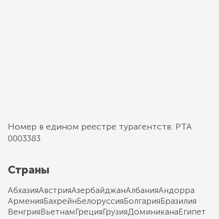
Номер в едином реестре турагентств: РТА
0003383
Страны
Абхазия
Австрия
Азербайджан
Албания
Андорра
Армения
Бахрейн
Белоруссия
Болгария
Бразилия
Венгрия
Вьетнам
Греция
Грузия
Доминикана
Египет