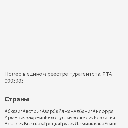
Номер в едином реестре турагентств: РТА
0003383
Страны
Абхазия
Австрия
Азербайджан
Албания
Андорра
Армения
Бахрейн
Белоруссия
Болгария
Бразилия
Венгрия
Вьетнам
Греция
Грузия
Доминикана
Египет