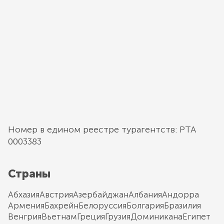
Номер в едином реестре турагентств: РТА
0003383
Страны
Абхазия
Австрия
Азербайджан
Албания
Андорра
Армения
Бахрейн
Белоруссия
Болгария
Бразилия
Венгрия
Вьетнам
Греция
Грузия
Доминикана
Египет