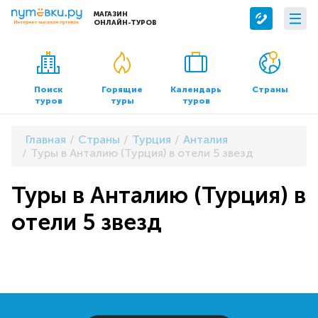
МАГАЗИН
ОНЛАЙН-ТУРОВ
Сервисы
О компании
Бронирование отелей
О нас
Поиск
Горящие
Календарь
Страны
туров
туры
туров
Трансфер
Контакты
Страхование
Команда
Главная
Страны
Турция
Анталия
Документы и реквизиты
Туры в Анталию (Турция) в отели 5 звезд
Офисы продаж
Туры в Анталию (Турция) в
отели 5 звезд