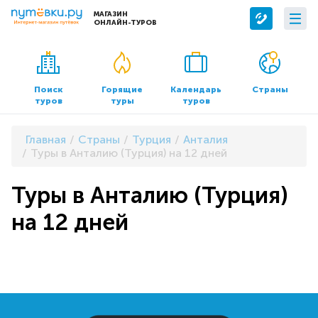
МАГАЗИН
ОНЛАЙН-ТУРОВ
Сервисы
О компании
Бронирование отелей
О нас
Поиск
Горящие
Календарь
Страны
туров
туры
туров
Трансфер
Контакты
Страхование
Команда
Главная
Страны
Турция
Анталия
Документы и реквизиты
Туры в Анталию (Турция) на 12 дней
Офисы продаж
Туры в Анталию (Турция)
на 12 дней