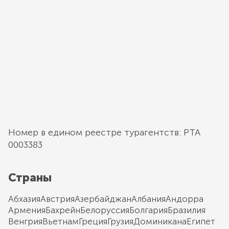
Номер в едином реестре турагентств: РТА
0003383
Страны
Абхазия
Австрия
Азербайджан
Албания
Андорра
Армения
Бахрейн
Белоруссия
Болгария
Бразилия
Венгрия
Вьетнам
Греция
Грузия
Доминикана
Египет