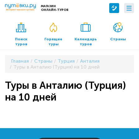
МАГАЗИН
ОНЛАЙН-ТУРОВ
Сервисы
О компании
Бронирование отелей
О нас
Поиск
Горящие
Календарь
Страны
туров
туры
туров
Трансфер
Контакты
Страхование
Команда
Главная
Страны
Турция
Анталия
Документы и реквизиты
Туры в Анталию (Турция) на 10 дней
Офисы продаж
Туры в Анталию (Турция)
на 10 дней