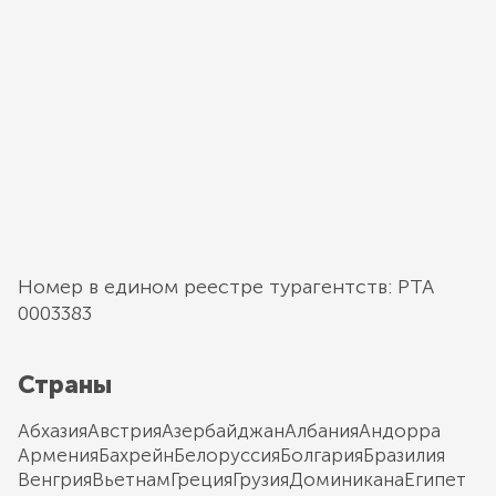
Номер в едином реестре турагентств: РТА
0003383
Страны
Абхазия
Австрия
Азербайджан
Албания
Андорра
Армения
Бахрейн
Белоруссия
Болгария
Бразилия
Венгрия
Вьетнам
Греция
Грузия
Доминикана
Египет