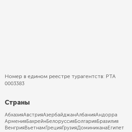
Номер в едином реестре турагентств: РТА
0003383
Страны
Абхазия
Австрия
Азербайджан
Албания
Андорра
Армения
Бахрейн
Белоруссия
Болгария
Бразилия
Венгрия
Вьетнам
Греция
Грузия
Доминикана
Египет