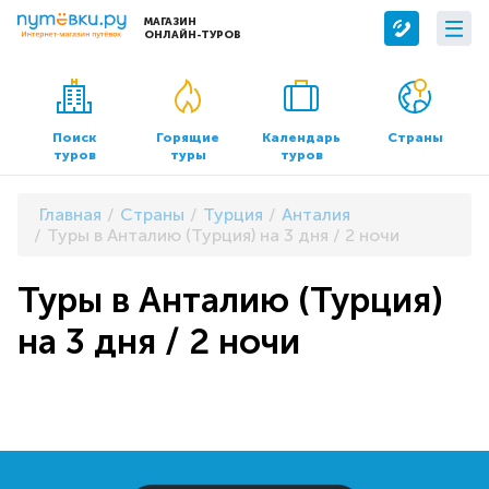
МАГАЗИН
ОНЛАЙН-ТУРОВ
Сервисы
О компании
Бронирование отелей
О нас
Поиск
Горящие
Календарь
Страны
туров
туры
туров
Трансфер
Контакты
Страхование
Команда
Главная
Страны
Турция
Анталия
Документы и реквизиты
Туры в Анталию (Турция) на 3 дня / 2 ночи
Офисы продаж
Туры в Анталию (Турция)
на 3 дня / 2 ночи