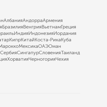
ан
Албания
Андорра
Армения
я
Бразилия
Венгрия
Вьетнам
Греция
зраиль
Индия
Индонезия
Иордания
атар
Кипр
Китай
Коста-Рика
Куба
Марокко
Мексика
ОАЭ
Оман
ы
Сербия
Сингапур
Словения
Таиланд
ция
Хорватия
Черногория
Чехия