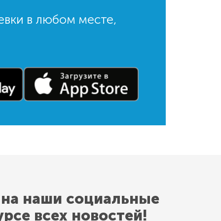
евки в любом месте,
 на наши социальные
урсе всех новостей!