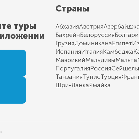
Страны
йте туры
Абхазия
Австрия
Азербайдж
риложении
Бахрейн
Белоруссия
Болгари
Грузия
Доминикана
Египет
И
Испания
Италия
Камбоджа
К
Маврикий
Мальдивы
Мальта
Португалия
Россия
Сейшел
Танзания
Тунис
Турция
Фран
Шри-Ланка
Ямайка
"