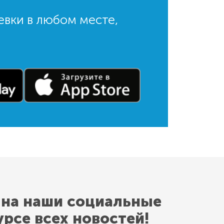
евки в любом месте,
 на наши социальные
урсе всех новостей!