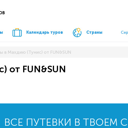
ОВ
ры
Календарь туров
Страны
Сер
ы в Махдию (Тунис) от FUN&SUN
ис) от FUN&SUN
ВСЕ ПУТЕВКИ В ТВОЕМ 