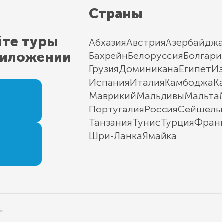
Страны
йте туры
Абхазия
Австрия
Азербайдж
риложении
Бахрейн
Белоруссия
Болгари
Грузия
Доминикана
Египет
И
Испания
Италия
Камбоджа
К
Маврикий
Мальдивы
Мальта
Португалия
Россия
Сейшел
Танзания
Тунис
Турция
Фран
Шри-Ланка
Ямайка
"