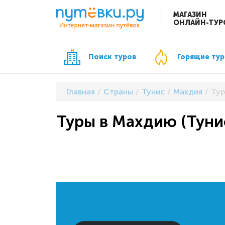
МАГАЗИН
ОНЛАЙН-ТУР
Поиск туров
Горящие ту
Главная
Страны
Тунис
Махдия
Тур
Туры в Махдию (Тун