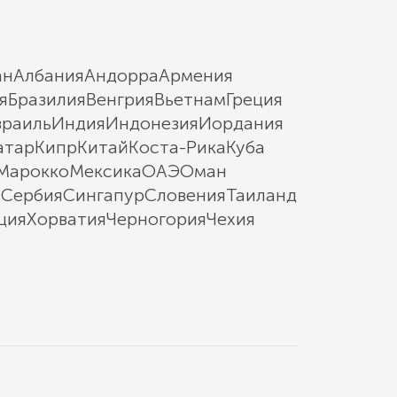
ан
Албания
Андорра
Армения
я
Бразилия
Венгрия
Вьетнам
Греция
зраиль
Индия
Индонезия
Иордания
атар
Кипр
Китай
Коста-Рика
Куба
Марокко
Мексика
ОАЭ
Оман
ы
Сербия
Сингапур
Словения
Таиланд
ция
Хорватия
Черногория
Чехия