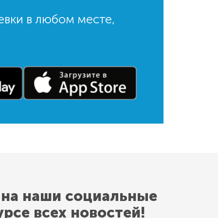
евки в любом месте,
 на наши социальные
урсе всех новостей!