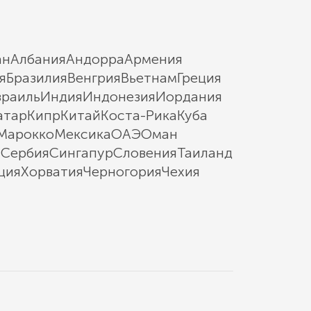
ан
Албания
Андорра
Армения
я
Бразилия
Венгрия
Вьетнам
Греция
зраиль
Индия
Индонезия
Иордания
атар
Кипр
Китай
Коста-Рика
Куба
Марокко
Мексика
ОАЭ
Оман
ы
Сербия
Сингапур
Словения
Таиланд
ция
Хорватия
Черногория
Чехия