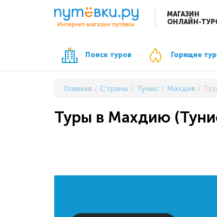
МАГАЗИН
ОНЛАЙН-ТУР
Поиск туров
Горящие ту
Главная
Страны
Тунис
Махдия
Тур
Туры в Махдию (Тунис