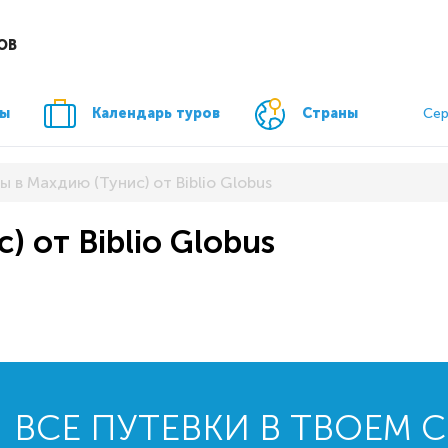
ОВ
ры
Календарь туров
Страны
Сер
ы в Махдию (Тунис) от Biblio Globus
) от Biblio Globus
ВСЕ ПУТЕВКИ В ТВОЕМ 