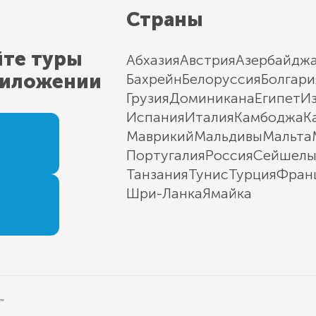
Страны
йте туры
Абхазия
Австрия
Азербайдж
риложении
Бахрейн
Белоруссия
Болгари
Грузия
Доминикана
Египет
И
Испания
Италия
Камбоджа
К
Маврикий
Мальдивы
Мальта
Португалия
Россия
Сейшел
Танзания
Тунис
Турция
Фран
Шри-Ланка
Ямайка
"