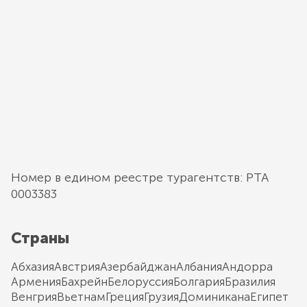
Номер в едином реестре турагентств: РТА
0003383
Страны
Абхазия
Австрия
Азербайджан
Албания
Андорра
Армения
Бахрейн
Белоруссия
Болгария
Бразилия
Венгрия
Вьетнам
Греция
Грузия
Доминикана
Египет