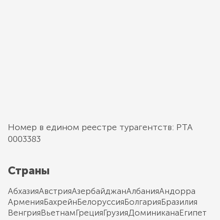
Номер в едином реестре турагентств: РТА
0003383
Страны
Абхазия
Австрия
Азербайджан
Албания
Андорра
Армения
Бахрейн
Белоруссия
Болгария
Бразилия
Венгрия
Вьетнам
Греция
Грузия
Доминикана
Египет