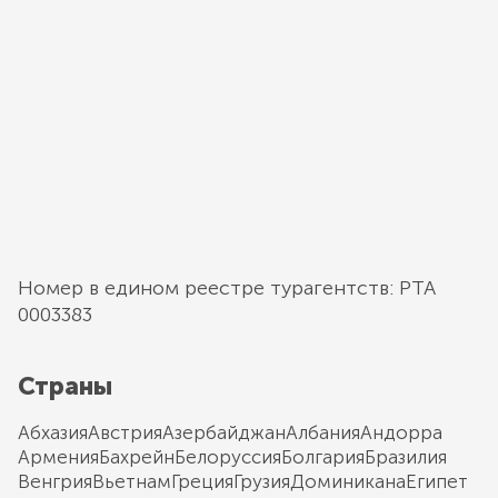
Номер в едином реестре турагентств: РТА
0003383
Страны
Абхазия
Австрия
Азербайджан
Албания
Андорра
Армения
Бахрейн
Белоруссия
Болгария
Бразилия
Венгрия
Вьетнам
Греция
Грузия
Доминикана
Египет