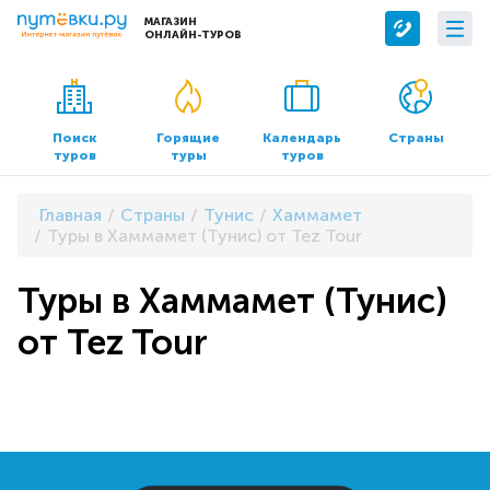
МАГАЗИН
ОНЛАЙН-ТУРОВ
Сервисы
О компании
Бронирование отелей
О нас
Поиск
Горящие
Календарь
Страны
туров
туры
туров
Трансфер
Контакты
Страхование
Команда
Главная
Страны
Тунис
Хаммамет
Документы и реквизиты
Туры в Хаммамет (Тунис) от Tez Tour
Офисы продаж
Туры в Хаммамет (Тунис)
от Tez Tour