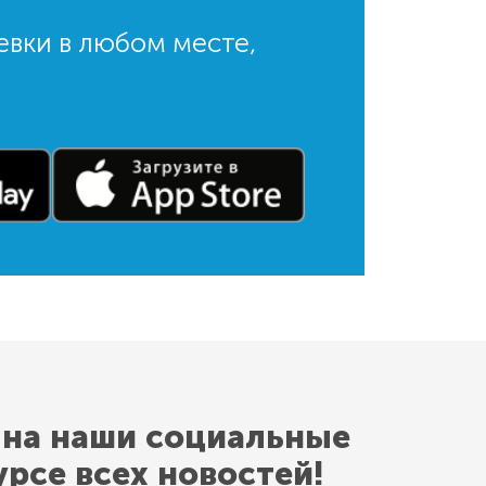
евки в любом месте,
 на наши социальные
урсе всех новостей!