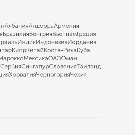
ан
Албания
Андорра
Армения
я
Бразилия
Венгрия
Вьетнам
Греция
зраиль
Индия
Индонезия
Иордания
атар
Кипр
Китай
Коста-Рика
Куба
Марокко
Мексика
ОАЭ
Оман
ы
Сербия
Сингапур
Словения
Таиланд
ция
Хорватия
Черногория
Чехия