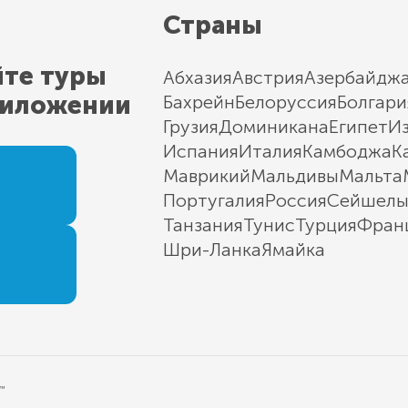
Страны
йте туры
Абхазия
Австрия
Азербайдж
риложении
Бахрейн
Белоруссия
Болгари
Грузия
Доминикана
Египет
И
Испания
Италия
Камбоджа
К
Маврикий
Мальдивы
Мальта
Португалия
Россия
Сейшел
Танзания
Тунис
Турция
Фран
Шри-Ланка
Ямайка
"