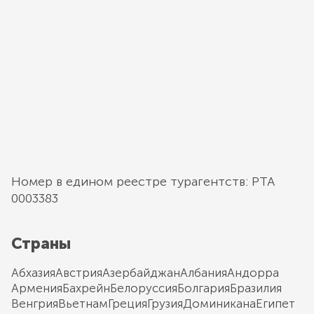
Номер в едином реестре турагентств: РТА
0003383
Страны
Абхазия
Австрия
Азербайджан
Албания
Андорра
Армения
Бахрейн
Белоруссия
Болгария
Бразилия
Венгрия
Вьетнам
Греция
Грузия
Доминикана
Египет