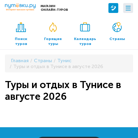
МАГАЗИН
ОНЛАЙН-ТУРОВ
Сервисы
О компании
Бронирование отелей
О нас
Поиск
Горящие
Календарь
Страны
туров
туры
туров
Трансфер
Контакты
Страхование
Команда
Главная
Страны
Тунис
Документы и реквизиты
Туры и отдых в Тунисе в августе 2026
Офисы продаж
Туры и отдых в Тунисе в
августе 2026