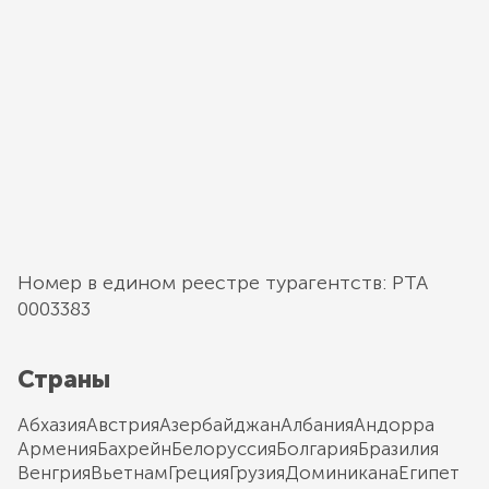
Номер в едином реестре турагентств: РТА
0003383
Страны
Абхазия
Австрия
Азербайджан
Албания
Андорра
Армения
Бахрейн
Белоруссия
Болгария
Бразилия
Венгрия
Вьетнам
Греция
Грузия
Доминикана
Египет