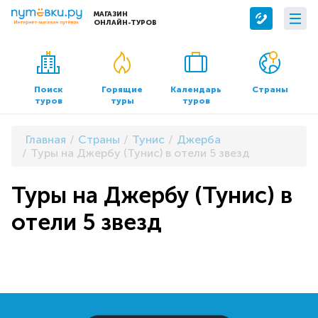
МАГАЗИН
ОНЛАЙН-ТУРОВ
Сервисы
О компании
Бронирование отелей
О нас
Поиск
Горящие
Календарь
Страны
туров
туры
туров
Трансфер
Контакты
Страхование
Команда
Главная
Страны
Тунис
Джерба
Документы и реквизиты
Туры на Джербу (Тунис) в отели 5 звезд
Офисы продаж
Туры на Джербу (Тунис) в
отели 5 звезд