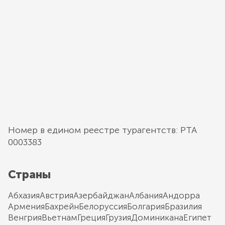
Номер в едином реестре турагентств: РТА
0003383
Страны
Абхазия
Австрия
Азербайджан
Албания
Андорра
Армения
Бахрейн
Белоруссия
Болгария
Бразилия
Венгрия
Вьетнам
Греция
Грузия
Доминикана
Египет