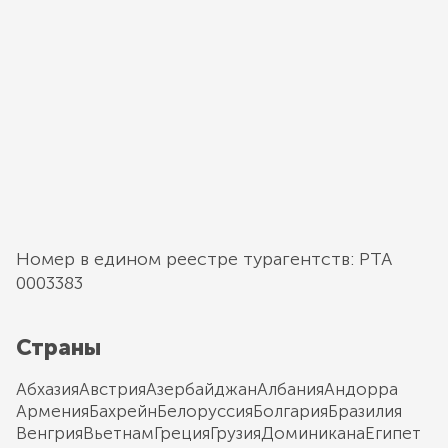
Номер в едином реестре турагентств: РТА
0003383
Страны
Абхазия
Австрия
Азербайджан
Албания
Андорра
Армения
Бахрейн
Белоруссия
Болгария
Бразилия
Венгрия
Вьетнам
Греция
Грузия
Доминикана
Египет