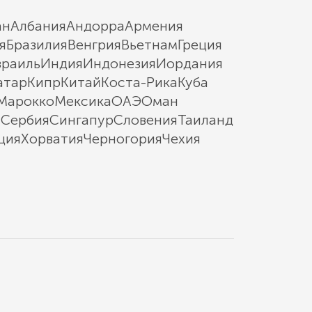
ан
Албания
Андорра
Армения
я
Бразилия
Венгрия
Вьетнам
Греция
зраиль
Индия
Индонезия
Иордания
атар
Кипр
Китай
Коста-Рика
Куба
Марокко
Мексика
ОАЭ
Оман
ы
Сербия
Сингапур
Словения
Таиланд
ция
Хорватия
Черногория
Чехия