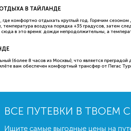
ОТДЫХА В ТАЙЛАНДЕ
, где комфортно отдыхать круглый год. Горячим сезоном
ое, температура воздуха порядка +35 градусов, затем сл
ь сюда в это время: дожди непродолжительны, а темпера
НДЕ
ный (более 8 часов из Москвы), что является преградой
рилёте вам обеспечен комфортный трансфер от Пегас Тур
ВСЕ ПУТЕВКИ В ТВОЕМ 
Ищите самые выгодные цены на пут