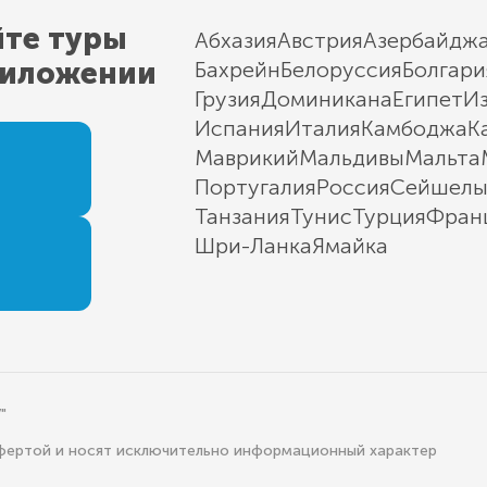
йте туры
Абхазия
Австрия
Азербайдж
риложении
Бахрейн
Белоруссия
Болгари
Грузия
Доминикана
Египет
И
Испания
Италия
Камбоджа
К
Маврикий
Мальдивы
Мальта
Португалия
Россия
Сейшел
Танзания
Тунис
Турция
Фран
Шри-Ланка
Ямайка
"
офертой и носят исключительно информационный характер