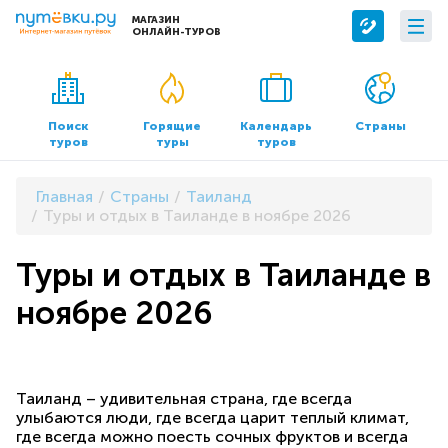
МАГАЗИН
ОНЛАЙН-ТУРОВ
Сервисы
О компании
Бронирование отелей
О нас
Поиск
Горящие
Календарь
Страны
туров
туры
туров
Трансфер
Контакты
Страхование
Команда
Главная
Страны
Таиланд
Документы и реквизиты
Туры и отдых в Таиланде в ноябре 2026
Офисы продаж
Туры и отдых в Таиланде в
ноябре 2026
Таиланд – удивительная страна, где всегда
улыбаются люди, где всегда царит теплый климат,
где всегда можно поесть сочных фруктов и всегда