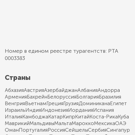
Номер в едином реестре турагентств: РТА
0003383
Страны
Абхазия
Австрия
Азербайджан
Албания
Андорра
Армения
Бахрейн
Белоруссия
Болгария
Бразилия
Венгрия
Вьетнам
Греция
Грузия
Доминикана
Египет
Израиль
Индия
Индонезия
Иордания
Испания
Италия
Камбоджа
Катар
Кипр
Китай
Коста-Рика
Куба
Маврикий
Мальдивы
Мальта
Марокко
Мексика
ОАЭ
Оман
Португалия
Россия
Сейшелы
Сербия
Сингапур