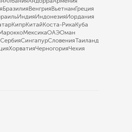
ан
Албания
Андорра
Армения
я
Бразилия
Венгрия
Вьетнам
Греция
зраиль
Индия
Индонезия
Иордания
атар
Кипр
Китай
Коста-Рика
Куба
Марокко
Мексика
ОАЭ
Оман
ы
Сербия
Сингапур
Словения
Таиланд
ция
Хорватия
Черногория
Чехия