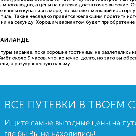
ь многолюдно, а цены на путевки достаточно высокие. О
ванны и купаться в море, но вызовет меньший восторг у
штиль. Также несладко придётся желающим посетить ист
и ни на секунду. Хорошим вариантом будет приобретение
ТАИЛАНДЕ
уры заранее, пока хорошие гостиницы не разлетелись как
ймёт около 9 часов, что, конечно, долго, но зато вы об
ели, а разукрашенную пальму.
ВСЕ ПУТЕВКИ В ТВОЕМ 
Ищите самые выгодные цены на пут
где бы Вы не находились!