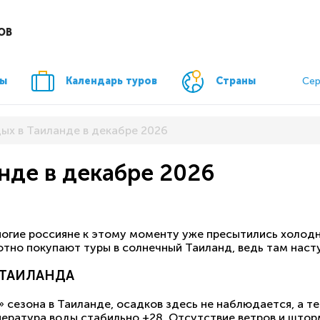
ОВ
ры
Календарь туров
Страны
Сер
дых в Таиланде в декабре 2026
нде в декабре 2026
ногие россияне к этому моменту уже пресытились холодн
хотно покупают туры в солнечный Таиланд, ведь там нас
 ТАИЛАНДА
 сезона в Таиланде, осадков здесь не наблюдается, а те
ература воды стабильно +28. Отсутствие ветров и шторм