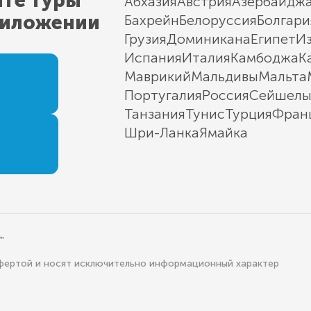
йте туры
Абхазия
Австрия
Азербайдж
риложении
Бахрейн
Белоруссия
Болгари
Грузия
Доминикана
Египет
И
Испания
Италия
Камбоджа
К
Маврикий
Мальдивы
Мальта
Португалия
Россия
Сейшел
Танзания
Тунис
Турция
Фран
Шри-Ланка
Ямайка
"
офертой и носят исключительно информационный характер