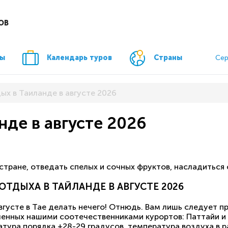
ОВ
ры
Календарь туров
Страны
Сер
ых в Таиланде в августе 2026
нде в августе 2026
стране, отведать спелых и сочных фруктов, насладиться 
ТДЫХА В ТАЙЛАНДЕ В АВГУСТЕ 2026
усте в Тае делать нечего! Отнюдь. Вам лишь следует пр
енных нашими соотечественниками курортов: Паттайи и 
атура порядка +28-29 градусов, температура воздуха в 