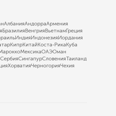
ан
Албания
Андорра
Армения
я
Бразилия
Венгрия
Вьетнам
Греция
зраиль
Индия
Индонезия
Иордания
атар
Кипр
Китай
Коста-Рика
Куба
Марокко
Мексика
ОАЭ
Оман
ы
Сербия
Сингапур
Словения
Таиланд
ция
Хорватия
Черногория
Чехия