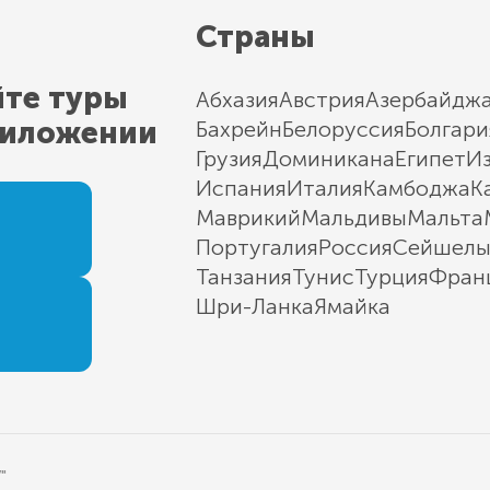
Страны
йте туры
Абхазия
Австрия
Азербайдж
риложении
Бахрейн
Белоруссия
Болгари
Грузия
Доминикана
Египет
И
Испания
Италия
Камбоджа
К
Маврикий
Мальдивы
Мальта
Португалия
Россия
Сейшел
Танзания
Тунис
Турция
Фран
Шри-Ланка
Ямайка
"