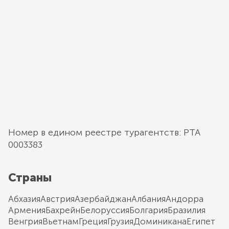
Номер в едином реестре турагентств: РТА
0003383
Страны
Абхазия
Австрия
Азербайджан
Албания
Андорра
Армения
Бахрейн
Белоруссия
Болгария
Бразилия
Венгрия
Вьетнам
Греция
Грузия
Доминикана
Египет