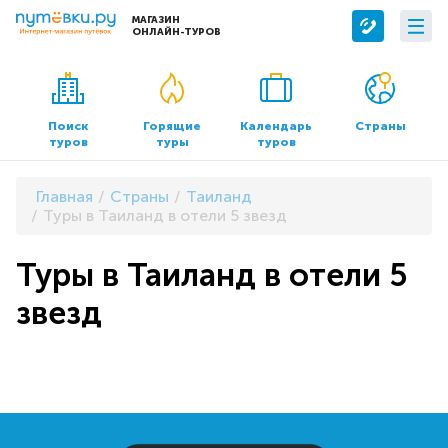
МАГАЗИН
ОНЛАЙН-ТУРОВ
Сервисы
О компании
Бронирование отелей
О нас
Поиск
Горящие
Календарь
Страны
туров
туры
туров
Трансфер
Контакты
Страхование
Команда
Главная
Страны
Таиланд
Документы и реквизиты
Туры в Таиланд в отели 5 звезд
Офисы продаж
Туры в Таиланд в отели 5
звезд