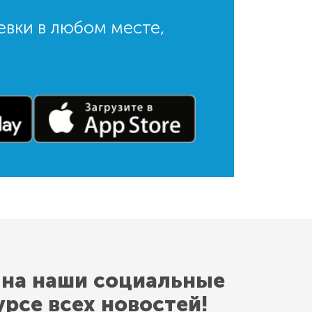
евки в любом месте,
 на наши социальные
урсе всех новостей!