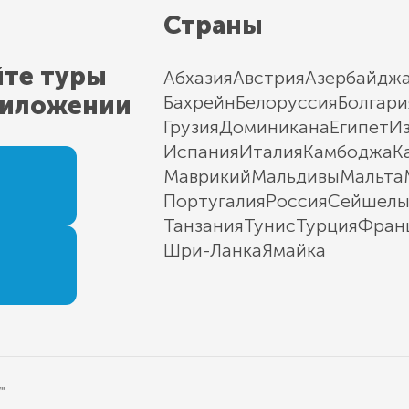
Страны
йте туры
Абхазия
Австрия
Азербайдж
риложении
Бахрейн
Белоруссия
Болгари
Грузия
Доминикана
Египет
И
Испания
Италия
Камбоджа
К
Маврикий
Мальдивы
Мальта
Португалия
Россия
Сейшел
Танзания
Тунис
Турция
Фран
Шри-Ланка
Ямайка
"