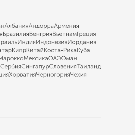
ан
Албания
Андорра
Армения
я
Бразилия
Венгрия
Вьетнам
Греция
зраиль
Индия
Индонезия
Иордания
атар
Кипр
Китай
Коста-Рика
Куба
Марокко
Мексика
ОАЭ
Оман
ы
Сербия
Сингапур
Словения
Таиланд
ция
Хорватия
Черногория
Чехия