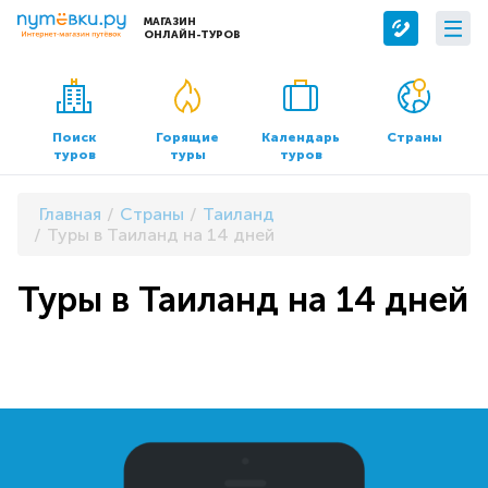
МАГАЗИН
ОНЛАЙН-ТУРОВ
Сервисы
О компании
Бронирование отелей
О нас
Поиск
Горящие
Календарь
Страны
туров
туры
туров
Трансфер
Контакты
Страхование
Команда
Главная
Страны
Таиланд
Документы и реквизиты
Туры в Таиланд на 14 дней
Офисы продаж
Туры в Таиланд на 14 дней