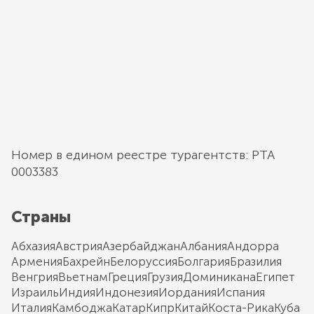
Номер в едином реестре турагентств: РТА
0003383
Страны
Абхазия
Австрия
Азербайджан
Албания
Андорра
Армения
Бахрейн
Белоруссия
Болгария
Бразилия
Венгрия
Вьетнам
Греция
Грузия
Доминикана
Египет
Израиль
Индия
Индонезия
Иордания
Испания
Италия
Камбоджа
Катар
Кипр
Китай
Коста-Рика
Куба