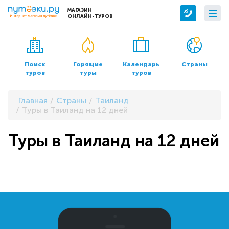
МАГАЗИН
ОНЛАЙН-ТУРОВ
Сервисы
О компании
Бронирование отелей
О нас
Поиск
Горящие
Календарь
Страны
туров
туры
туров
Трансфер
Контакты
Страхование
Команда
Главная
Страны
Таиланд
Документы и реквизиты
Туры в Таиланд на 12 дней
Офисы продаж
Туры в Таиланд на 12 дней