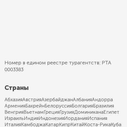
Номер в едином реестре турагентств: РТА
0003383
Страны
Абхазия
Австрия
Азербайджан
Албания
Андорра
Армения
Бахрейн
Белоруссия
Болгария
Бразилия
Венгрия
Вьетнам
Греция
Грузия
Доминикана
Египет
Израиль
Индия
Индонезия
Иордания
Испания
Италия
Камбоджа
Катар
Кипр
Китай
Коста-Рика
Куба