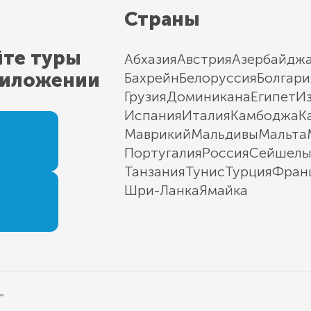
Страны
йте туры
Абхазия
Австрия
Азербайдж
риложении
Бахрейн
Белоруссия
Болгари
Грузия
Доминикана
Египет
И
Испания
Италия
Камбоджа
К
Маврикий
Мальдивы
Мальта
Португалия
Россия
Сейшел
Танзания
Тунис
Турция
Фран
Шри-Ланка
Ямайка
"