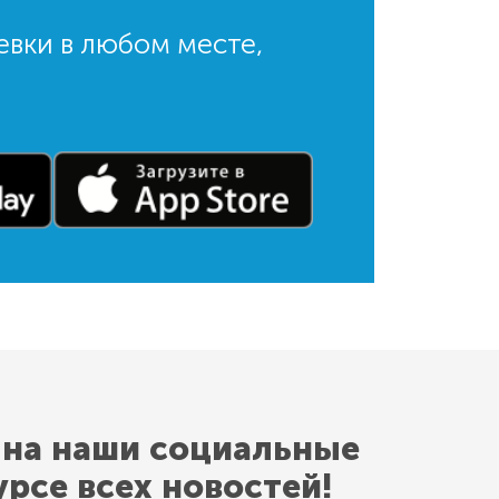
евки в любом месте,
 на наши социальные
урсе всех новостей!