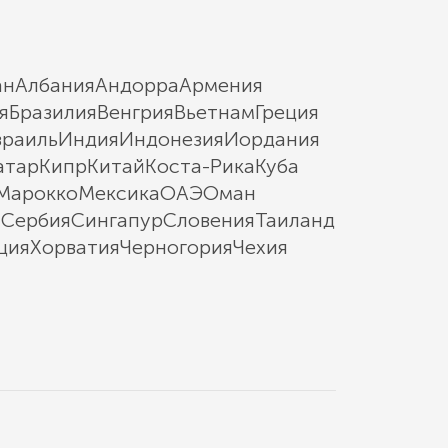
ан
Албания
Андорра
Армения
я
Бразилия
Венгрия
Вьетнам
Греция
зраиль
Индия
Индонезия
Иордания
атар
Кипр
Китай
Коста-Рика
Куба
Марокко
Мексика
ОАЭ
Оман
ы
Сербия
Сингапур
Словения
Таиланд
ция
Хорватия
Черногория
Чехия