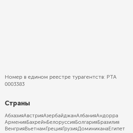
Номер в едином реестре турагентств: РТА
0003383
Страны
Абхазия
Австрия
Азербайджан
Албания
Андорра
Армения
Бахрейн
Белоруссия
Болгария
Бразилия
Венгрия
Вьетнам
Греция
Грузия
Доминикана
Египет