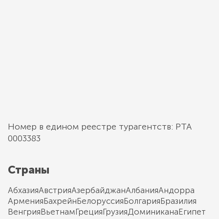
Номер в едином реестре турагентств: РТА
0003383
Страны
Абхазия
Австрия
Азербайджан
Албания
Андорра
Армения
Бахрейн
Белоруссия
Болгария
Бразилия
Венгрия
Вьетнам
Греция
Грузия
Доминикана
Египет