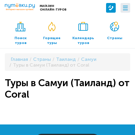
МАГАЗИН
ОНЛАЙН-ТУРОВ
Сервисы
О компании
Бронирование отелей
О нас
Поиск
Горящие
Календарь
Страны
туров
туры
туров
Трансфер
Контакты
Страхование
Команда
Главная
Страны
Таиланд
Самуи
Документы и реквизиты
Туры в Самуи (Таиланд) от Coral
Офисы продаж
Туры в Самуи (Таиланд) от
Coral