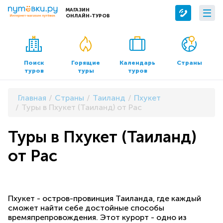
МАГАЗИН
ОНЛАЙН-ТУРОВ
Сервисы
О компании
Бронирование отелей
О нас
Поиск
Горящие
Календарь
Страны
туров
туры
туров
Трансфер
Контакты
Страхование
Команда
Главная
Страны
Таиланд
Пхукет
Документы и реквизиты
Туры в Пхукет (Таиланд) от Pac
Офисы продаж
Туры в Пхукет (Таиланд)
от Pac
Пхукет - остров-провинция Таиланда, где каждый
сможет найти себе достойные способы
времяпрепровождения. Этот курорт - одно из