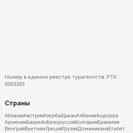
Номер в едином реестре турагентств: РТА
0003383
Страны
Абхазия
Австрия
Азербайджан
Албания
Андорра
Армения
Бахрейн
Белоруссия
Болгария
Бразилия
Венгрия
Вьетнам
Греция
Грузия
Доминикана
Египет