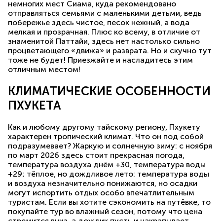
немногих мест Сиама, куда рекомендовано
отправляться семьями с маленькими детьми, ведь
побережье здесь чистое, песок нежный, а вода
мелкая и прозрачная. Плюс ко всему, в отличие от
знаменитой Паттайи, здесь нет настолько сильно
процветающего «движа» и разврата. Но и скучно тут
тоже не будет! Приезжайте и насладитесь этим
отличным местом!
КЛИМАТИЧЕСКИЕ ОСОБЕННОСТИ
ПХУКЕТА
Как и любому другому тайскому региону, Пхукету
характерен тропический климат. Что он под собой
подразумевает? Жаркую и солнечную зиму: с ноября
по март 2026 здесь стоит прекрасная погода,
температура воздуха днём +30, температура воды
+29; тёплое, но дождливое лето: температура воды
и воздуха незначительно понижаются, но осадки
могут испортить отдых особо впечатлительным
туристам. Если вы хотите сэкономить на путёвке, то
покупайте тур во влажный сезон, потому что цена
стремится вниз, а дождик пусть и накрапывает