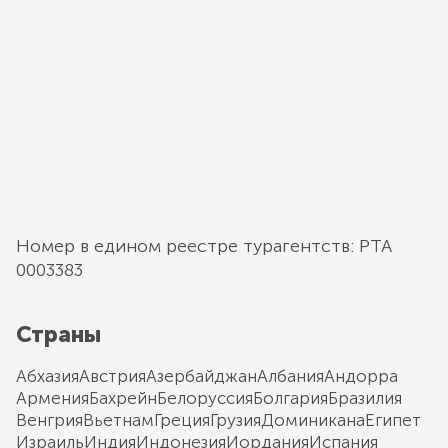
Номер в едином реестре турагентств: РТА
0003383
Страны
Абхазия
Австрия
Азербайджан
Албания
Андорра
Армения
Бахрейн
Белоруссия
Болгария
Бразилия
Венгрия
Вьетнам
Греция
Грузия
Доминикана
Египет
Израиль
Индия
Индонезия
Иордания
Испания