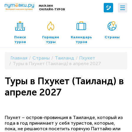
МАГАЗИН
ОНЛАЙН-ТУРОВ
Сервисы
О компании
Бронирование отелей
О нас
Поиск
Горящие
Календарь
Страны
туров
туры
туров
Трансфер
Контакты
Страхование
Команда
Главная
Страны
Таиланд
Пхукет
Документы и реквизиты
Туры в Пхукет (Таиланд) в апреле 2027
Офисы продаж
Туры в Пхукет (Таиланд) в
апреле 2027
Пхукет – остров-провинция в Таиланде, который из
года в год принимает у себя туристов, которые,
пока, не решаются посетить горячую Паттайю или