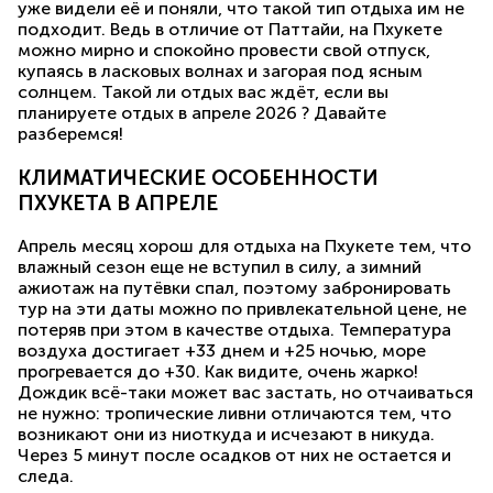
уже видели её и поняли, что такой тип отдыха им не
подходит. Ведь в отличие от Паттайи, на Пхукете
можно мирно и спокойно провести свой отпуск,
купаясь в ласковых волнах и загорая под ясным
солнцем. Такой ли отдых вас ждёт, если вы
планируете отдых в апреле 2026 ? Давайте
разберемся!
КЛИМАТИЧЕСКИЕ ОСОБЕННОСТИ
ПХУКЕТА В АПРЕЛЕ
Апрель месяц хорош для отдыха на Пхукете тем, что
влажный сезон еще не вступил в силу, а зимний
ажиотаж на путёвки спал, поэтому забронировать
тур на эти даты можно по привлекательной цене, не
потеряв при этом в качестве отдыха. Температура
воздуха достигает +33 днем и +25 ночью, море
прогревается до +30. Как видите, очень жарко!
Дождик всё-таки может вас застать, но отчаиваться
не нужно: тропические ливни отличаются тем, что
возникают они из ниоткуда и исчезают в никуда.
Через 5 минут после осадков от них не остается и
следа.