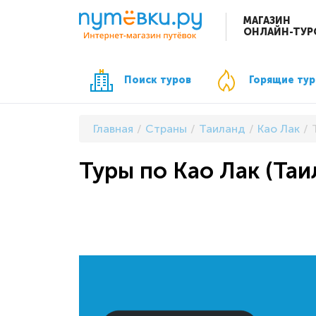
МАГАЗИН
ОНЛАЙН-ТУР
Поиск туров
Горящие ту
Главная
Страны
Таиланд
Као Лак
Туры по Као Лак (Таи