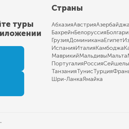
Страны
йте туры
Абхазия
Австрия
Азербайдж
риложении
Бахрейн
Белоруссия
Болгари
Грузия
Доминикана
Египет
И
Испания
Италия
Камбоджа
К
Маврикий
Мальдивы
Мальта
Португалия
Россия
Сейшел
Танзания
Тунис
Турция
Фран
Шри-Ланка
Ямайка
"