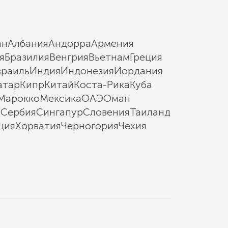
ан
Албания
Андорра
Армения
я
Бразилия
Венгрия
Вьетнам
Греция
зраиль
Индия
Индонезия
Иордания
атар
Кипр
Китай
Коста-Рика
Куба
Марокко
Мексика
ОАЭ
Оман
ы
Сербия
Сингапур
Словения
Таиланд
ция
Хорватия
Черногория
Чехия