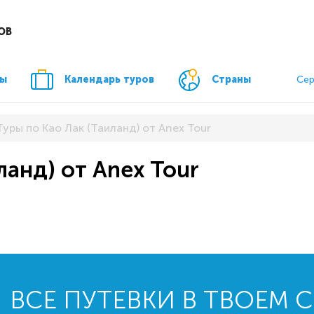
ОВ
ры
Календарь туров
Страны
Сер
Туры по Као Лак (Таиланд) от Anex Tour
ланд) от Anex Tour
ВСЕ ПУТЕВКИ В ТВОЕМ 