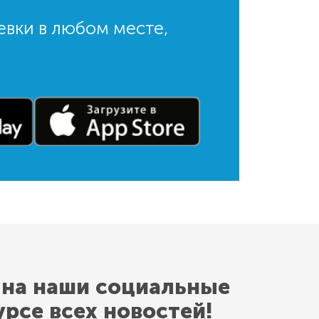
евки в любом месте,
 на наши социальные
урсе всех новостей!