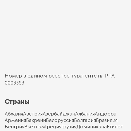
Номер в едином реестре турагентств: РТА
0003383
Страны
Абхазия
Австрия
Азербайджан
Албания
Андорра
Армения
Бахрейн
Белоруссия
Болгария
Бразилия
Венгрия
Вьетнам
Греция
Грузия
Доминикана
Египет