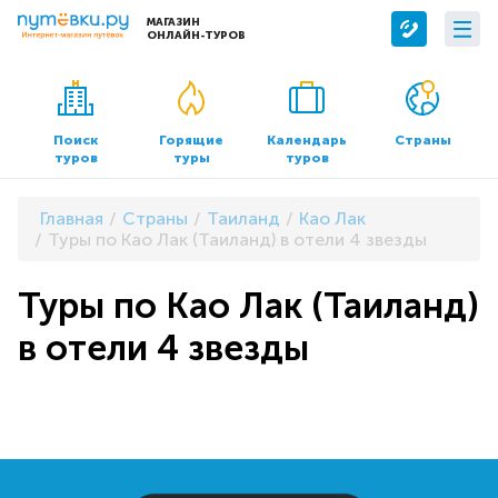
МАГАЗИН
ОНЛАЙН-ТУРОВ
Сервисы
О компании
Бронирование отелей
О нас
Поиск
Горящие
Календарь
Страны
туров
туры
туров
Трансфер
Контакты
Страхование
Команда
Главная
Страны
Таиланд
Као Лак
Документы и реквизиты
Туры по Као Лак (Таиланд) в отели 4 звезды
Офисы продаж
Туры по Као Лак (Таиланд)
в отели 4 звезды