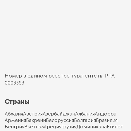
Номер в едином реестре турагентств: РТА
0003383
Страны
Абхазия
Австрия
Азербайджан
Албания
Андорра
Армения
Бахрейн
Белоруссия
Болгария
Бразилия
Венгрия
Вьетнам
Греция
Грузия
Доминикана
Египет