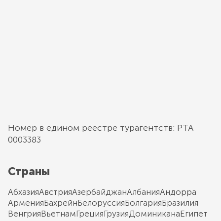
Номер в едином реестре турагентств: РТА
0003383
Страны
Абхазия
Австрия
Азербайджан
Албания
Андорра
Армения
Бахрейн
Белоруссия
Болгария
Бразилия
Венгрия
Вьетнам
Греция
Грузия
Доминикана
Египет