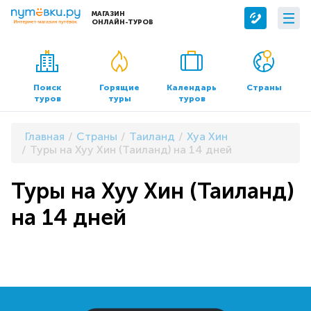
МАГАЗИН
ОНЛАЙН-ТУРОВ
Сервисы
О компании
Бронирование отелей
О нас
Поиск
Горящие
Календарь
Страны
туров
туры
туров
Трансфер
Контакты
Страхование
Команда
Главная
Страны
Таиланд
Хуа Хин
Документы и реквизиты
Туры на Хуу Хин (Таиланд) на 14 дней
Офисы продаж
Туры на Хуу Хин (Таиланд)
на 14 дней