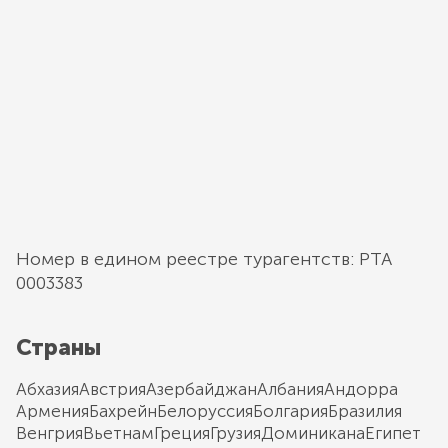
Номер в едином реестре турагентств: РТА
0003383
Страны
Абхазия
Австрия
Азербайджан
Албания
Андорра
Армения
Бахрейн
Белоруссия
Болгария
Бразилия
Венгрия
Вьетнам
Греция
Грузия
Доминикана
Египет