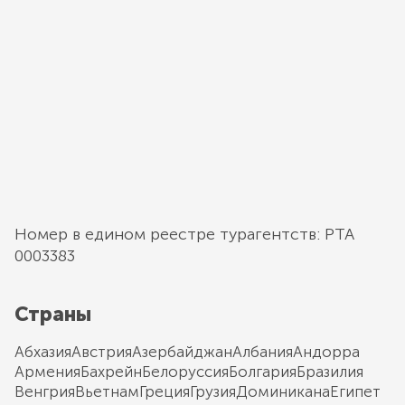
Номер в едином реестре турагентств: РТА
0003383
Страны
Абхазия
Австрия
Азербайджан
Албания
Андорра
Армения
Бахрейн
Белоруссия
Болгария
Бразилия
Венгрия
Вьетнам
Греция
Грузия
Доминикана
Египет