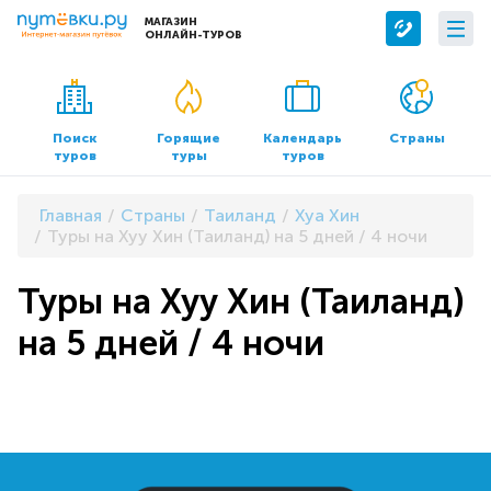
МАГАЗИН
ОНЛАЙН-ТУРОВ
Сервисы
О компании
Бронирование отелей
О нас
Поиск
Горящие
Календарь
Страны
туров
туры
туров
Трансфер
Контакты
Страхование
Команда
Главная
Страны
Таиланд
Хуа Хин
Документы и реквизиты
Туры на Хуу Хин (Таиланд) на 5 дней / 4 ночи
Офисы продаж
Туры на Хуу Хин (Таиланд)
на 5 дней / 4 ночи