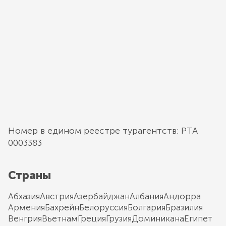
Номер в едином реестре турагентств: РТА
0003383
Страны
Абхазия
Австрия
Азербайджан
Албания
Андорра
Армения
Бахрейн
Белоруссия
Болгария
Бразилия
Венгрия
Вьетнам
Греция
Грузия
Доминикана
Египет