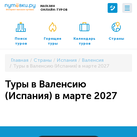
МАГАЗИН
ОНЛАЙН-ТУРОВ
Сервисы
О компании
Бронирование отелей
О нас
Поиск
Горящие
Календарь
Страны
туров
туры
туров
Трансфер
Контакты
Страхование
Команда
Главная
Страны
Испания
Валенсия
Документы и реквизиты
Туры в Валенсию (Испания) в марте 2027
Офисы продаж
Туры в Валенсию
(Испания) в марте 2027