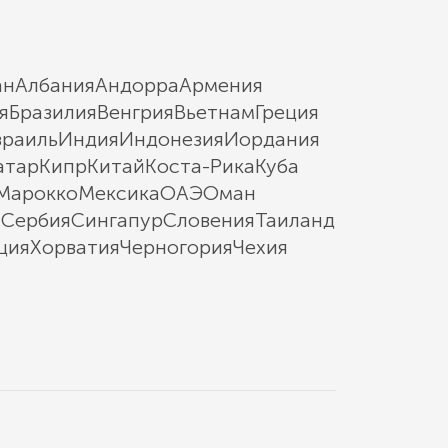
ан
Албания
Андорра
Армения
я
Бразилия
Венгрия
Вьетнам
Греция
зраиль
Индия
Индонезия
Иордания
атар
Кипр
Китай
Коста-Рика
Куба
Марокко
Мексика
ОАЭ
Оман
ы
Сербия
Сингапур
Словения
Таиланд
ция
Хорватия
Черногория
Чехия