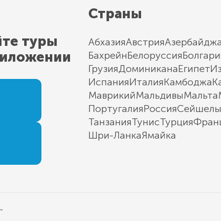
Страны
йте туры
Абхазия
Австрия
Азербайдж
риложении
Бахрейн
Белоруссия
Болгари
Грузия
Доминикана
Египет
И
Испания
Италия
Камбоджа
К
Маврикий
Мальдивы
Мальта
Португалия
Россия
Сейшел
Танзания
Тунис
Турция
Фран
Шри-Ланка
Ямайка
"