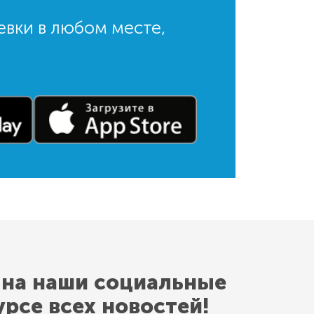
евки в любом месте,
 на наши социальные
урсе всех новостей!