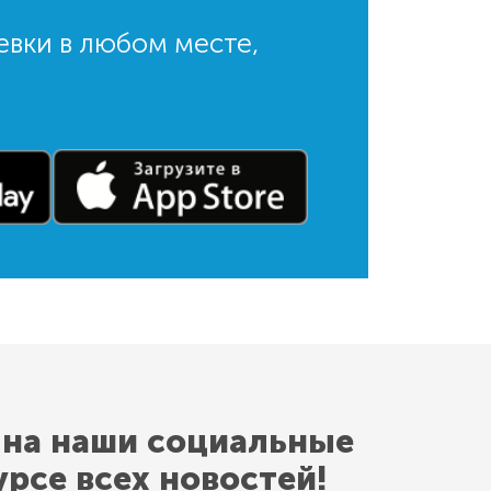
евки в любом месте,
 на наши социальные
урсе всех новостей!