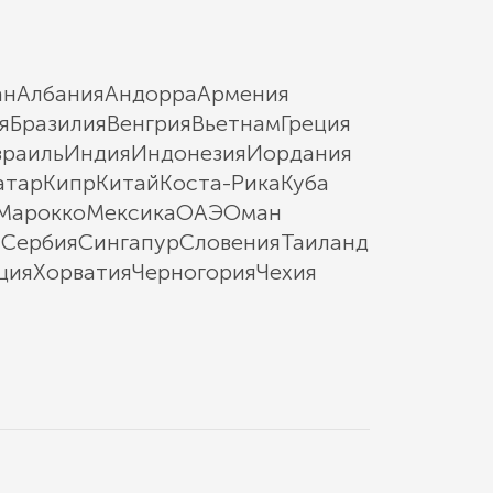
ан
Албания
Андорра
Армения
я
Бразилия
Венгрия
Вьетнам
Греция
зраиль
Индия
Индонезия
Иордания
атар
Кипр
Китай
Коста-Рика
Куба
Марокко
Мексика
ОАЭ
Оман
ы
Сербия
Сингапур
Словения
Таиланд
ция
Хорватия
Черногория
Чехия