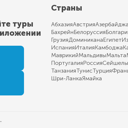
Страны
йте туры
Абхазия
Австрия
Азербайдж
риложении
Бахрейн
Белоруссия
Болгари
Грузия
Доминикана
Египет
И
Испания
Италия
Камбоджа
К
Маврикий
Мальдивы
Мальта
Португалия
Россия
Сейшел
Танзания
Тунис
Турция
Фран
Шри-Ланка
Ямайка
"