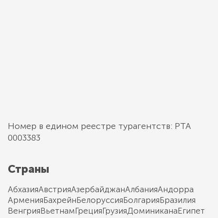
Номер в едином реестре турагентств: РТА
0003383
Страны
Абхазия
Австрия
Азербайджан
Албания
Андорра
Армения
Бахрейн
Белоруссия
Болгария
Бразилия
Венгрия
Вьетнам
Греция
Грузия
Доминикана
Египет