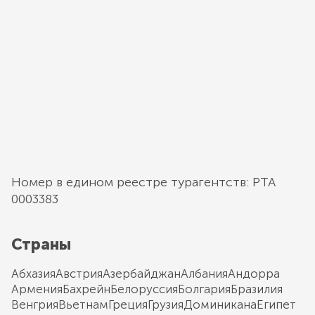
Номер в едином реестре турагентств: РТА
0003383
Страны
Абхазия
Австрия
Азербайджан
Албания
Андорра
Армения
Бахрейн
Белоруссия
Болгария
Бразилия
Венгрия
Вьетнам
Греция
Грузия
Доминикана
Египет