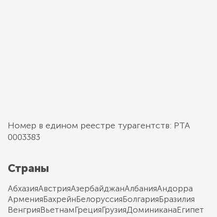
Номер в едином реестре турагентств: РТА
0003383
Страны
Абхазия
Австрия
Азербайджан
Албания
Андорра
Армения
Бахрейн
Белоруссия
Болгария
Бразилия
Венгрия
Вьетнам
Греция
Грузия
Доминикана
Египет