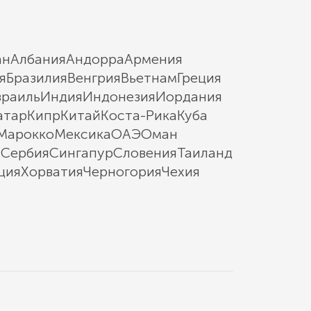
ан
Албания
Андорра
Армения
я
Бразилия
Венгрия
Вьетнам
Греция
зраиль
Индия
Индонезия
Иордания
атар
Кипр
Китай
Коста-Рика
Куба
Марокко
Мексика
ОАЭ
Оман
ы
Сербия
Сингапур
Словения
Таиланд
ция
Хорватия
Черногория
Чехия