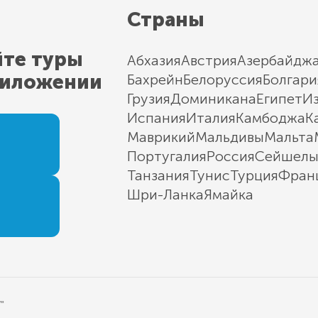
Страны
йте туры
Абхазия
Австрия
Азербайдж
риложении
Бахрейн
Белоруссия
Болгари
Грузия
Доминикана
Египет
И
Испания
Италия
Камбоджа
К
Маврикий
Мальдивы
Мальта
Португалия
Россия
Сейшел
Танзания
Тунис
Турция
Фран
Шри-Ланка
Ямайка
"