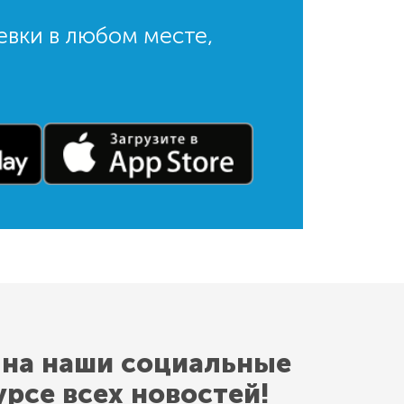
евки в любом месте,
 на наши социальные
урсе всех новостей!