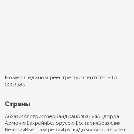
Номер в едином реестре турагентств: РТА
0003383
Страны
Абхазия
Австрия
Азербайджан
Албания
Андорра
Армения
Бахрейн
Белоруссия
Болгария
Бразилия
Венгрия
Вьетнам
Греция
Грузия
Доминикана
Египет