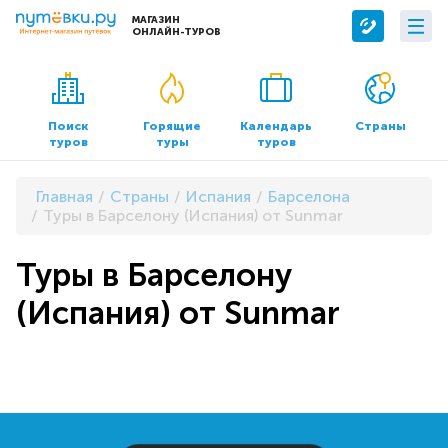
МАГАЗИН
ОНЛАЙН-ТУРОВ
Сервисы
О компании
Бронирование отелей
О нас
Поиск
Горящие
Календарь
Страны
туров
туры
туров
Трансфер
Контакты
Страхование
Команда
Главная
Страны
Испания
Барселона
Документы и реквизиты
Туры в Барселону (Испания) от Sunmar
Офисы продаж
Туры в Барселону
(Испания) от Sunmar