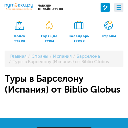
МАГАЗИН
ОНЛАЙН-ТУРОВ
Сервисы
О компании
Бронирование отелей
О нас
Поиск
Горящие
Календарь
Страны
туров
туры
туров
Трансфер
Контакты
Страхование
Команда
Главная
Страны
Испания
Барселона
Документы и реквизиты
Туры в Барселону (Испания) от Biblio Globus
Офисы продаж
Туры в Барселону
(Испания) от Biblio Globus