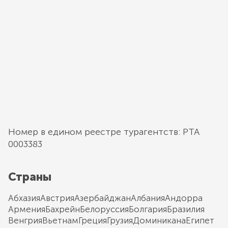
Номер в едином реестре турагентств: РТА
0003383
Страны
Абхазия
Австрия
Азербайджан
Албания
Андорра
Армения
Бахрейн
Белоруссия
Болгария
Бразилия
Венгрия
Вьетнам
Греция
Грузия
Доминикана
Египет