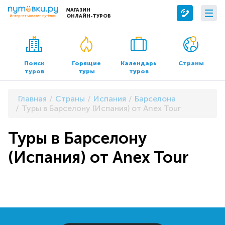
МАГАЗИН
ОНЛАЙН-ТУРОВ
Сервисы
О компании
Бронирование отелей
О нас
Поиск
Горящие
Календарь
Страны
туров
туры
туров
Трансфер
Контакты
Страхование
Команда
Главная
Страны
Испания
Барселона
Документы и реквизиты
Туры в Барселону (Испания) от Anex Tour
Офисы продаж
Туры в Барселону
(Испания) от Anex Tour