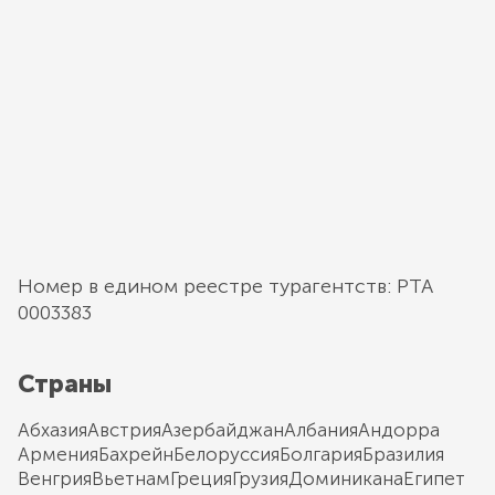
Номер в едином реестре турагентств: РТА
0003383
Страны
Абхазия
Австрия
Азербайджан
Албания
Андорра
Армения
Бахрейн
Белоруссия
Болгария
Бразилия
Венгрия
Вьетнам
Греция
Грузия
Доминикана
Египет