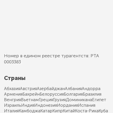
Номер в едином реестре турагентств: РТА
0003383
Страны
Абхазия
Австрия
Азербайджан
Албания
Андорра
Армения
Бахрейн
Белоруссия
Болгария
Бразилия
Венгрия
Вьетнам
Греция
Грузия
Доминикана
Египет
Израиль
Индия
Индонезия
Иордания
Испания
Италия
Камбоджа
Катар
Кипр
Китай
Коста-Рика
Куба