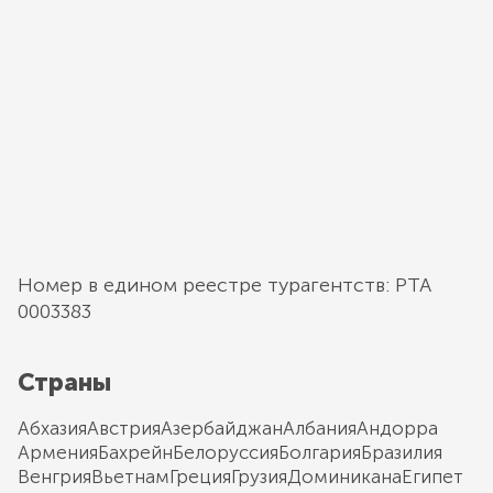
Номер в едином реестре турагентств: РТА
0003383
Страны
Абхазия
Австрия
Азербайджан
Албания
Андорра
Армения
Бахрейн
Белоруссия
Болгария
Бразилия
Венгрия
Вьетнам
Греция
Грузия
Доминикана
Египет