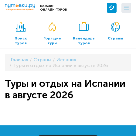
МАГАЗИН
ОНЛАЙН-ТУРОВ
Сервисы
О компании
Бронирование отелей
О нас
Поиск
Горящие
Календарь
Страны
туров
туры
туров
Трансфер
Контакты
Страхование
Команда
Главная
Страны
Испания
Документы и реквизиты
Туры и отдых на Испании в августе 2026
Офисы продаж
Туры и отдых на Испании
в августе 2026