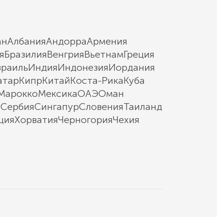
ан
Албания
Андорра
Армения
я
Бразилия
Венгрия
Вьетнам
Греция
зраиль
Индия
Индонезия
Иордания
атар
Кипр
Китай
Коста-Рика
Куба
Марокко
Мексика
ОАЭ
Оман
ы
Сербия
Сингапур
Словения
Таиланд
ция
Хорватия
Черногория
Чехия