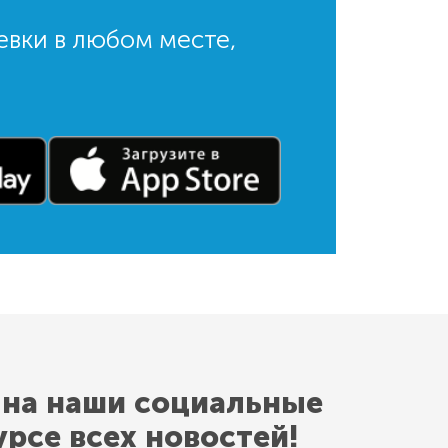
евки в любом месте,
 на наши социальные
урсе всех новостей!