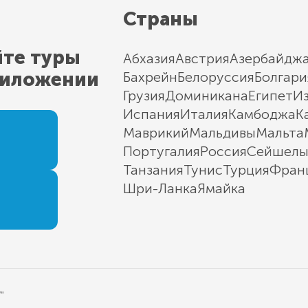
Страны
йте туры
Абхазия
Австрия
Азербайдж
риложении
Бахрейн
Белоруссия
Болгари
Грузия
Доминикана
Египет
И
Испания
Италия
Камбоджа
К
Маврикий
Мальдивы
Мальта
Португалия
Россия
Сейшел
Танзания
Тунис
Турция
Фран
Шри-Ланка
Ямайка
"