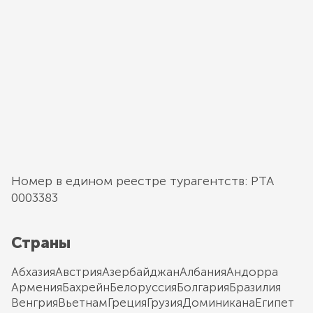
Номер в едином реестре турагентств: РТА
0003383
Страны
Абхазия
Австрия
Азербайджан
Албания
Андорра
Армения
Бахрейн
Белоруссия
Болгария
Бразилия
Венгрия
Вьетнам
Греция
Грузия
Доминикана
Египет