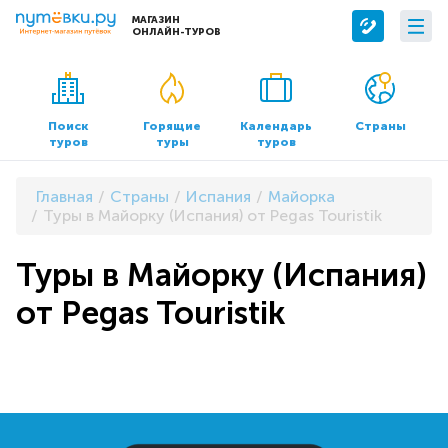
МАГАЗИН
ОНЛАЙН-ТУРОВ
Сервисы
О компании
Бронирование отелей
О нас
Поиск
Горящие
Календарь
Страны
туров
туры
туров
Трансфер
Контакты
Страхование
Команда
Главная
Страны
Испания
Майорка
Документы и реквизиты
Туры в Майорку (Испания) от Pegas Touristik
Офисы продаж
Туры в Майорку (Испания)
от Pegas Touristik